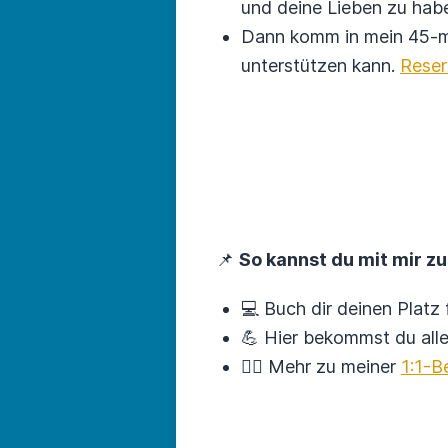
und deine Lieben zu ha
Dann komm in mein 45-mi
unterstützen kann.
Reser
📌
So kannst du mit mir 
💻 Buch dir deinen Platz
💪 Hier bekommst du all
🙋‍♀️ Mehr zu meiner
1:1-B