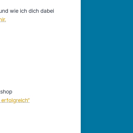
nd wie ich dich dabei
ir.
kshop
 erfolgreich“