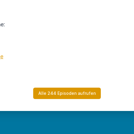
e:
de
Alle 244 Episoden aufrufen