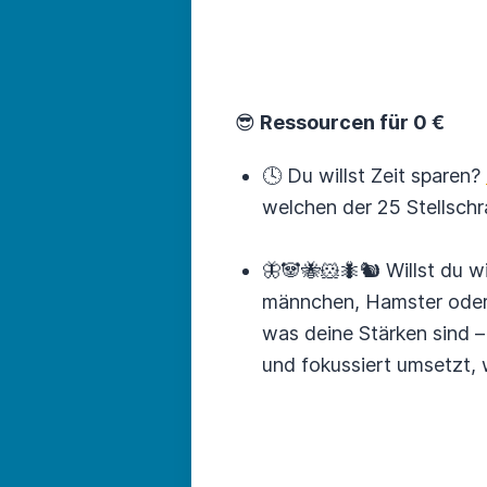
😎
Ressourcen für 0 €
🕓 Du willst Zeit sparen?
welchen der 25 Stellsch
🦋🐼🐝🐹🐜🐿 Willst du wi
männchen, Hamster ode
was deine Stärken sind – 
und fokus­siert umsetzt,