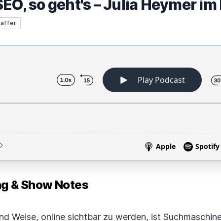
EO, so geht's – Julia Heymer im
affer
 & Show Notes
und Weise, online sichtbar zu werden, ist Suchmaschin