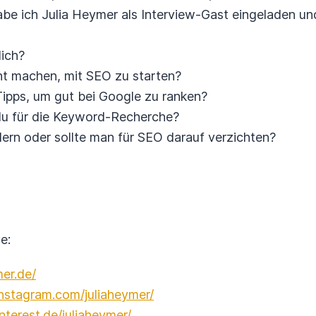
 ich Julia Heymer als Interview-Gast eingeladen und
ich?
ht machen, mit SEO zu starten?
Tipps, um gut bei Google zu ranken?
du für die Keyword-Recherche?
ern oder sollte man für SEO darauf verzichten?
e:
mer.de/
nstagram.com/juliaheymer/
nterest.de/juliaheymer/