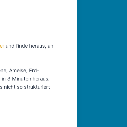
er
und finde heraus, an
ene, Ameise, Erd­
 in 3 Minuten heraus,
nicht so struktu­riert