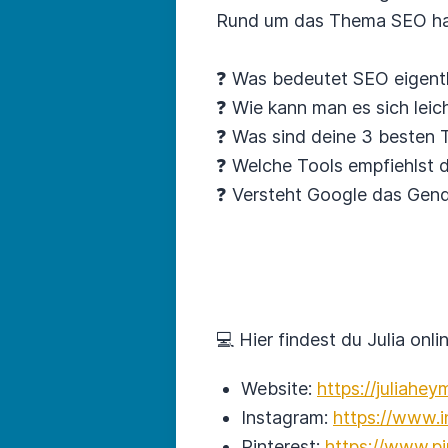
Rund um das Thema SEO habe
❓ Was bedeutet SEO eigentl
❓ Wie kann man es sich leic
❓ Was sind deine 3 besten 
❓ Welche Tools empfiehlst 
❓ Versteht Google das Gend
💻 Hier findest du Julia onlin
Website:
https://juliahey
Instagram:
https://www.i
Pinterest:
https://www.pi