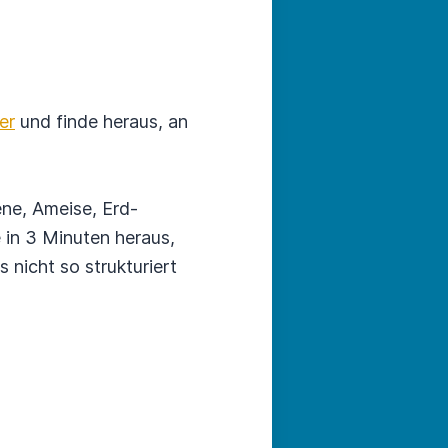
er
und finde heraus, an
ene, Ameise, Erd­
 in 3 Minuten heraus,
nicht so struktu­riert