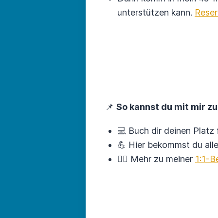
unterstützen kann.
Reser
📌
So kannst du mit mir 
💻 Buch dir deinen Platz
💪 Hier bekommst du all
🙋‍♀️ Mehr zu meiner
1:1-B