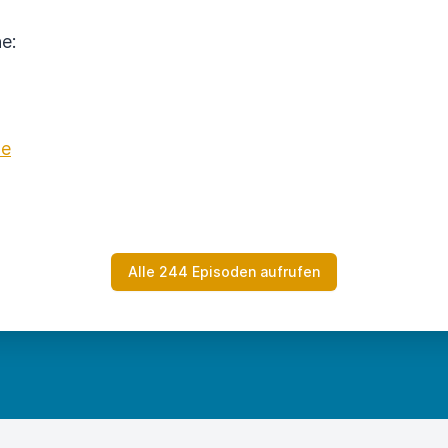
e:
de
Alle 244 Episoden aufrufen