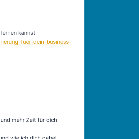
lernen kannst:
nierung-fuer-dein-business-
und mehr Zeit für dich
nd wie ich dich dabei