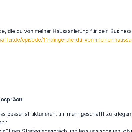
e, die du von meiner Haussanierung für dein Business 
haffer.de/episode/11-dinge-die-du-von-meiner-haussa
gespräch
s besser strukturieren, um mehr geschafft zu kriegen 
ben?
nütiges Strategiegespräch und lass uns schauen, ob u