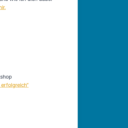
ir.
kshop
 erfolgreich“