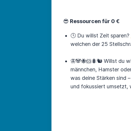
😎
Ressourcen für 0 €
🕓 Du willst Zeit sparen?
welchen der 25 Stellsch
🦋🐼🐝🐹🐜🐿 Willst du wi
männchen, Hamster ode
was deine Stärken sind – 
und fokus­siert umsetzt,