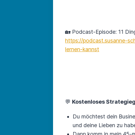
🏡 Podcast-Episode: 11 Ding
https://podcast.susanne-sc
lernen-kannst
💬
Kostenloses Strategie
Du möchtest dein Busines
und deine Lieben zu ha
Dann komm in mein 45-mi